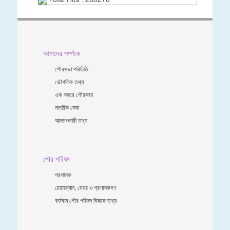
আমাদের সর্ম্পকে
পৌরসভা পরিচিতি
ভৌগলিক তথ্য
এক নজরে পৌরসভা
নাগরিক সেবা
আদমশুমারী তথ্য
পৌর পরিষদ
প্রশাসক
চেয়ারম্যান, মেয়র ও প্রশাসকগণ
বর্তমান পৌর পরিষদ বিষয়ক তথ্য