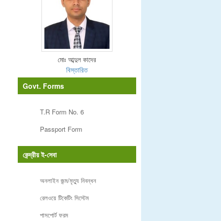
মোঃ আব্দুল কাদের
বিস্তারিত
Govt. Forms
T.R Form No. 6
Passport Form
কেন্দ্রীয় ই-সেবা
অনলাইন জন্ম/মৃত্যু নিবন্ধন
রেলওয়ে টিকেটিং সিস্টেম
পাসপোর্ট ফরম