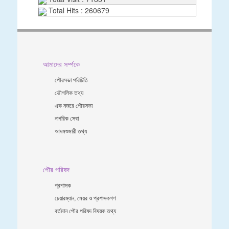
Total Hits : 260679
আমাদের সর্ম্পকে
পৌরসভা পরিচিতি
ভৌগলিক তথ্য
এক নজরে পৌরসভা
নাগরিক সেবা
আদমশুমারী তথ্য
পৌর পরিষদ
প্রশাসক
চেয়ারম্যান, মেয়র ও প্রশাসকগণ
বর্তমান পৌর পরিষদ বিষয়ক তথ্য