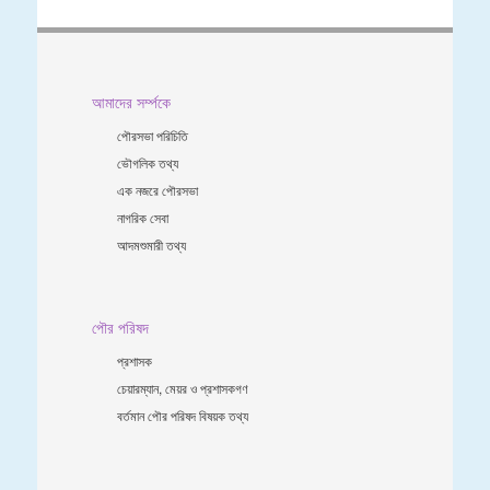
আমাদের সর্ম্পকে
পৌরসভা পরিচিতি
ভৌগলিক তথ্য
এক নজরে পৌরসভা
নাগরিক সেবা
আদমশুমারী তথ্য
পৌর পরিষদ
প্রশাসক
চেয়ারম্যান, মেয়র ও প্রশাসকগণ
বর্তমান পৌর পরিষদ বিষয়ক তথ্য