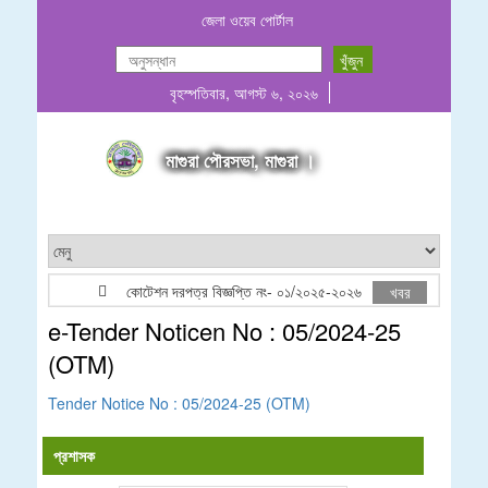
জেলা ওয়েব পোর্টাল
বৃহস্পতিবার, আগস্ট ৬, ২০২৬
মাগুরা পৌরসভা, মাগুরা ।
কোটেশন দরপত্র বিজ্ঞপ্তি নং- ০১/২০২৫-২০২৬
কোটেশন বিজ্ঞ
খবর
e-Tender Noticen No : 05/2024-25
(OTM)
Tender Notice No : 05/2024-25 (OTM)
প্রশাসক