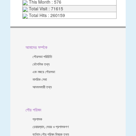
This Month : 576
Total Visit : 71615
Total Hits : 260159
আমাদের সর্ম্পকে
পৌরসভা পরিচিতি
ভৌগলিক তথ্য
এক নজরে পৌরসভা
নাগরিক সেবা
আদমশুমারী তথ্য
পৌর পরিষদ
প্রশাসক
চেয়ারম্যান, মেয়র ও প্রশাসকগণ
বর্তমান পৌর পরিষদ বিষয়ক তথ্য