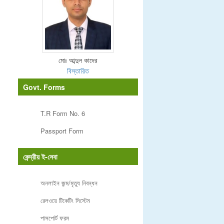
মোঃ আব্দুল কাদের
বিস্তারিত
Govt. Forms
T.R Form No. 6
Passport Form
কেন্দ্রীয় ই-সেবা
অনলাইন জন্ম/মৃত্যু নিবন্ধন
রেলওয়ে টিকেটিং সিস্টেম
পাসপোর্ট ফরম