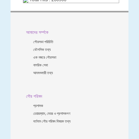
আমাদের সর্ম্পকে
পৌরসভা পরিচিতি
ভৌগলিক তথ্য
এক নজরে পৌরসভা
নাগরিক সেবা
আদমশুমারী তথ্য
পৌর পরিষদ
প্রশাসক
চেয়ারম্যান, মেয়র ও প্রশাসকগণ
বর্তমান পৌর পরিষদ বিষয়ক তথ্য