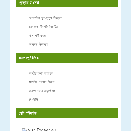
কেন্দ্রীয় ই-সেবা
অনলাইন জন্ম/মৃত্যু নিবন্ধন
রেলওয়ে টিকেটিং সিস্টেম
পাসপোর্ট ফরম
আয়কর নিবন্ধন
গুরুত্বপূর্ণ লিংক
জাতীয় তথ্য বাতায়ন
স্থানীয় সরকার বিভাগ
জনপ্রশাসন মন্ত্রণালয়
সিপিটিউ
মোট পরিদর্শক
Visit Today : 49